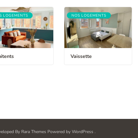
S LOGEMENTS
NOS LOGEMENTS
itents
Vaissette
eveloped By
Rara Themes
Powered by
WordPress
.