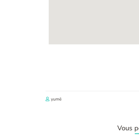
yumē
Vous po