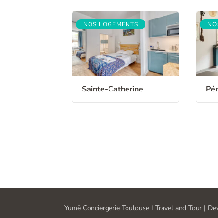
NOS LOGEMENTS
NO
Sainte-Catherine
Pén
Yumē Conciergerie Toulouse I
Travel and Tour | D