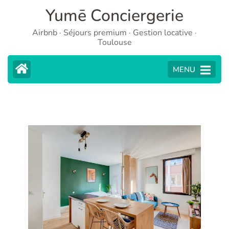
Yumē Conciergerie
Airbnb · Séjours premium · Gestion locative ·
Toulouse
MENU