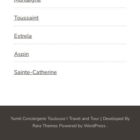
Toussaint
Estrela
Aspin
Sainte-Catherine
Yumē Conciergerie Toulouse I
Travel and Tour | Developed By
Rara Themes
Powered by
WordPress
.